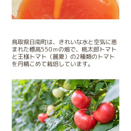
鳥取県日南町は、きれいな水と空気に恵
まれた標高550ｍの畑で、桃太郎トマト
お買い物を続ける
カートへ進む
と王様トマト（麗夏）の2種類のトマト
を丹精こめて栽培しています。