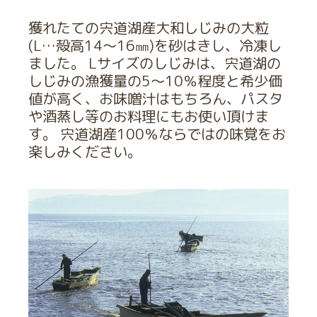
獲れたての宍道湖産大和しじみの大粒
(L…殻高14～16㎜)を砂はきし、冷凍し
ました。 Lサイズのしじみは、宍道湖の
しじみの漁獲量の5～10％程度と希少価
値が高く、お味噌汁はもちろん、パスタ
や酒蒸し等のお料理にもお使い頂けま
す。 宍道湖産100％ならではの味覚をお
楽しみください。